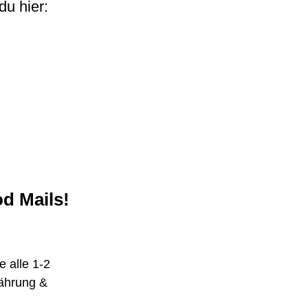
du hier:
od Mails!
e alle 1-2
ährung &