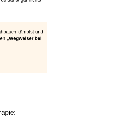
ähbauch kämpfst und
inen
„Wegweiser bei
rapie: