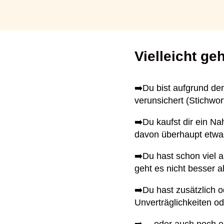
Vielleicht ge
➡️Du bist aufgrund de
verunsichert (Stichwor
➡️Du kaufst dir ein N
davon überhaupt etwas
➡️Du hast schon viel a
geht es nicht besser al
➡️Du hast zusätzlich
Unverträglichkeiten od
➡️… oder auch noch ei