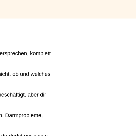
dersprechen, komplett
icht, ob und welches
schäftigt, aber dir
en, Darmprobleme,
du darfst gar nichts