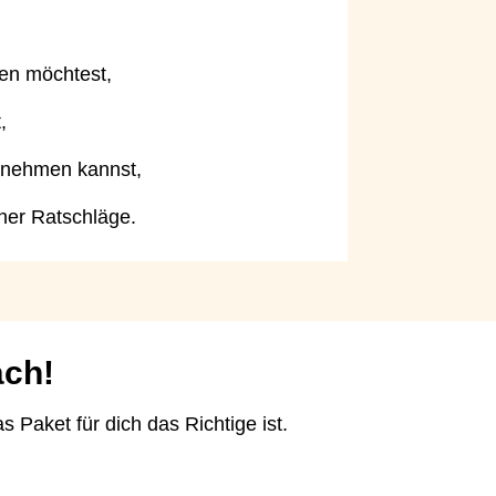
en möchtest,
,
 nehmen kannst,
her Ratschläge.
äch!
aket für dich das Richtige ist.