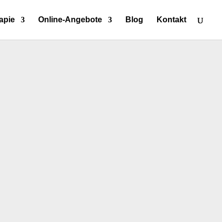
apie
Online-Angebote
Blog
Kontakt
gen Alter betroffen ist und bei der das
mutter ansiedelt. Dabei kommt es zu...