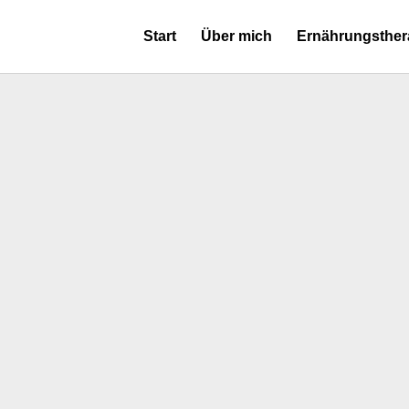
Start
Über mich
Ernährungsther
e Erkrankung, von der etwa jede zehnte Frau im gebärfähi
t (Endometrium) ähnelt, sich auch außerhalb der Gebär